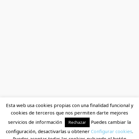
Esta web usa cookies propias con una finalidad funcional y
cookies de terceros que nos permiten darte mejores
servicios de información
Puedes cambiar la
Rechazar
Copyright © 2026
cuitargentina.com
·
Aviso Legal
|
configuración, desactivarlas u obtener
Configurar cookies
.
Política de privacidad
|
Política de cookies
|
Contacto
|
Puedes aceptar todas las cookies pulsando el botón